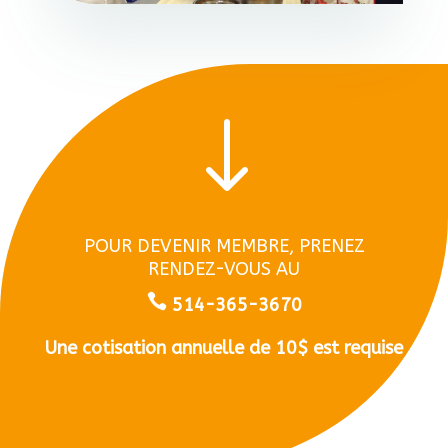
"
POUR DEVENIR MEMBRE, PRENEZ
RENDEZ-VOUS AU
514-365-3670
Une cotisation annuelle de 10$ est requise